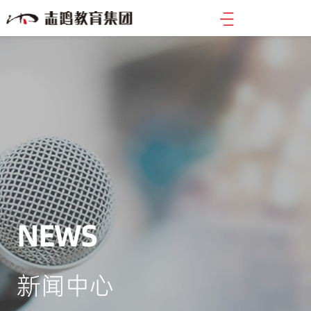
NEWS
新闻中心