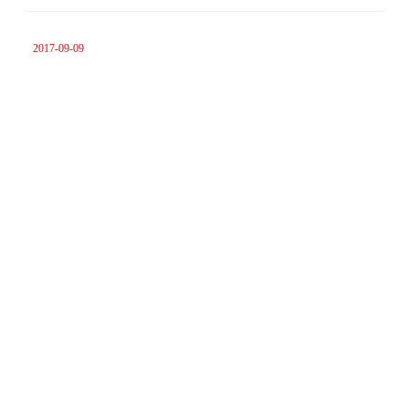
2017-09-09
首届山东省非物质文化遗产精品展在课本博物
馆隆重开幕
查看更多 >
2017-08-19
绘事:六法境界――中国画名家邀请展隆重开幕
查看更多 >
2017-07-16
吃饭喝茶唠嗑的同学聚会太俗套，这里有情怀