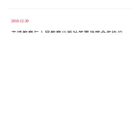
2010-12-30
志鸿教育与人民教育出版社签署战略合作协议
查看更多 >
2008-11-06
任志鸿：从小书屋到10亿码洋（20081106大众
日报）
本报记者 戴玉亮 贠瑞虎 从无到有，从一个两间房的小书屋，到一年销售
10亿码洋（图书定价总额）的...
查看更多 >